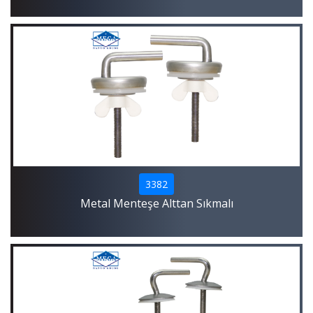
3382
Metal Menteşe Alttan Sıkmalı